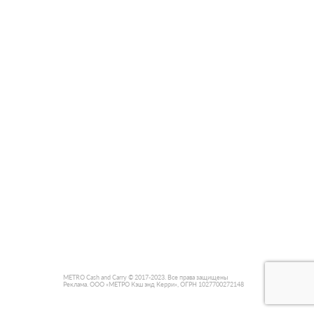
METRO Cash and Carry © 2017-2023. Все права защищены
Реклама. ООО «МЕТРО Кэш энд Керри», ОГРН 1027700272148