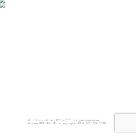
METRO Cash and Carry © 2017-2023. Все права защищены
Реклама. ООО «МЕТРО Кэш энд Керри», ОГРН 1027700272148